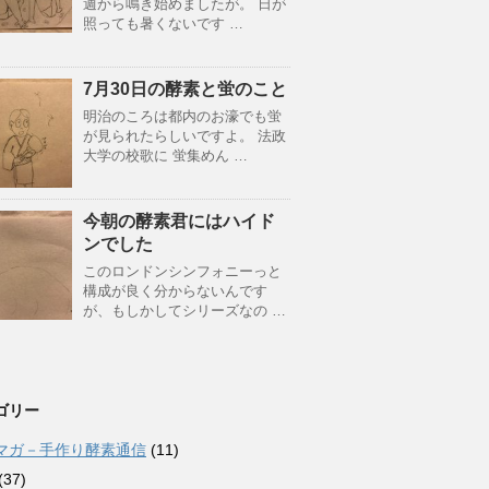
週から鳴き始めましたが。 日が
照っても暑くないです …
7月30日の酵素と蛍のこと
明治のころは都内のお濠でも蛍
が見られたらしいですよ。 法政
大学の校歌に 蛍集めん …
今朝の酵素君にはハイド
ンでした
このロンドンシンフォニーっと
構成が良く分からないんです
が、もしかしてシリーズなの …
ゴリー
マガ－手作り酵素通信
(11)
(37)