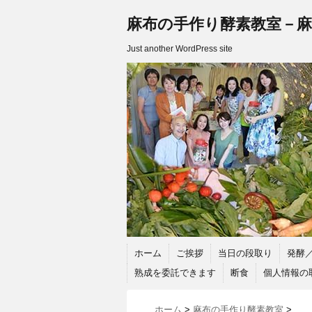
麻布の手作り酵素教室－麻
Just another WordPress site
ホーム
ご挨拶
当日の段取り
発酵
熟成を委託できます
断食
個人情報の
ホーム
>
麻布の手作り酵素教室
>