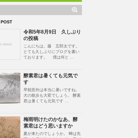
 POST
令和5年8月9日 久しぶり
の投稿
こんにちは。藤 五郎太です。
とても久しぶりにブログを書い
ております。 僕は何と …
酵素君は暑くても元気で
す
早朝意外は本当に暑いですね。
犬の散歩も大変でしょう。 酵素
君は暑くても元気です …
梅雨明けたのかなあ、酵
素君はどう思いますか
夏が来たのでしょうか。 蝉は先