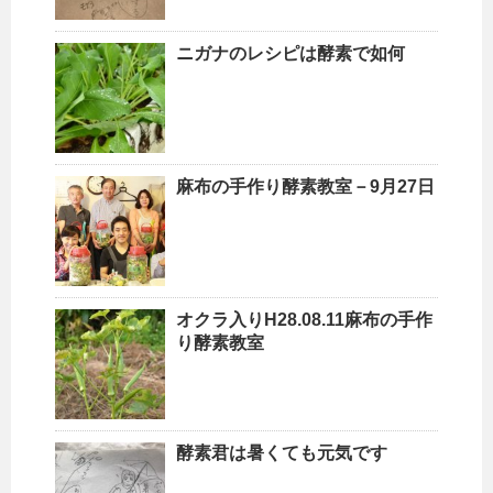
ニガナのレシピは酵素で如何
麻布の手作り酵素教室－9月27日
オクラ入りH28.08.11麻布の手作
り酵素教室
酵素君は暑くても元気です