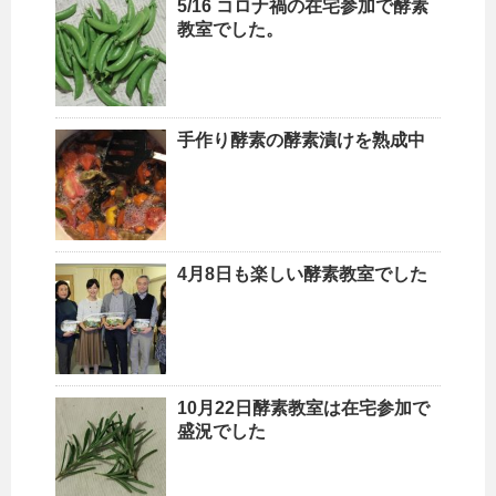
5/16 コロナ禍の在宅参加で酵素
教室でした。
手作り酵素の酵素漬けを熟成中
4月8日も楽しい酵素教室でした
10月22日酵素教室は在宅参加で
盛況でした