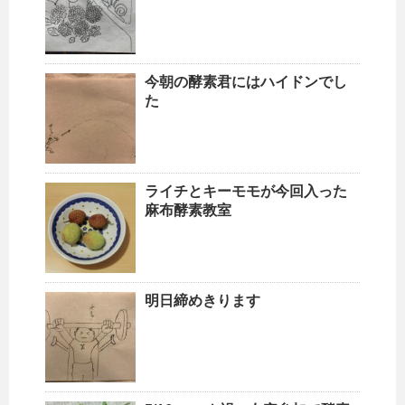
今朝の酵素君にはハイドンでし
た
ライチとキーモモが今回入った
麻布酵素教室
明日締めきります