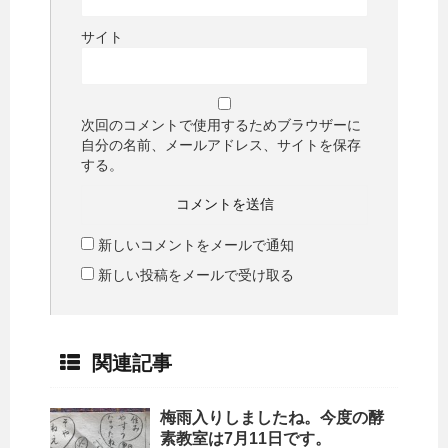
サイト
次回のコメントで使用するためブラウザーに
自分の名前、メールアドレス、サイトを保存
する。
新しいコメントをメールで通知
新しい投稿をメールで受け取る
関連記事
梅雨入りしましたね。今度の酵
素教室は7月11日です。