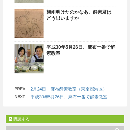
梅雨明けたのかなあ、酵素君は
どう思いますか
平成30年5月26日、麻布十番で酵
素教室
PREV
2月24日 麻布酵素教室（東京都港区）
NEXT
平成30年5月26日、麻布十番で酵素教室
購読する