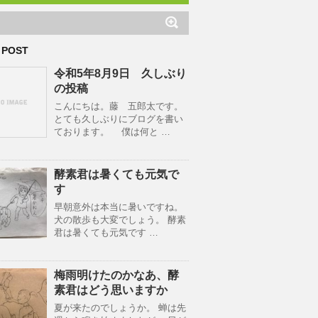
 POST
令和5年8月9日 久しぶり
の投稿
こんにちは。藤 五郎太です。
とても久しぶりにブログを書い
ております。 僕は何と …
酵素君は暑くても元気で
す
早朝意外は本当に暑いですね。
犬の散歩も大変でしょう。 酵素
君は暑くても元気です …
梅雨明けたのかなあ、酵
素君はどう思いますか
夏が来たのでしょうか。 蝉は先