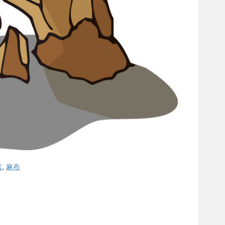
素
,
麻布