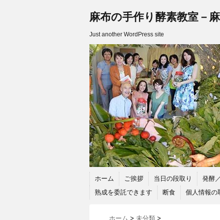
麻布の手作り酵素教室－麻
Just another WordPress site
ホーム
ご挨拶
当日の段取り
発酵
熟成を委託できます
断食
個人情報の
ホーム
>
未分類
>