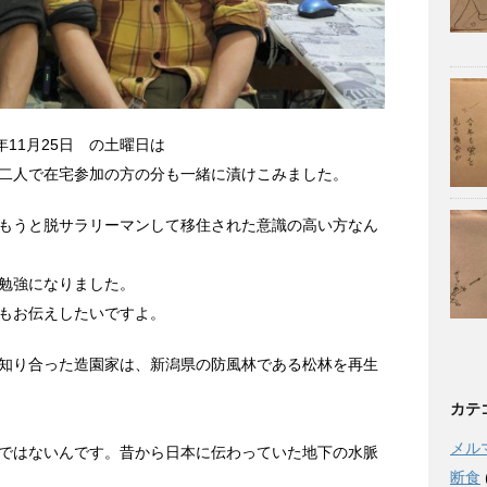
9年11月25日 の土曜日は
二人で在宅参加の方の分も一緒に漬けこみました。
もうと脱サラリーマンして移住された意識の高い方なん
勉強になりました。
もお伝えしたいですよ。
知り合った造園家は、新潟県の防風林である松林を再生
カテ
メル
ではないんです。昔から日本に伝わっていた地下の水脈
断食