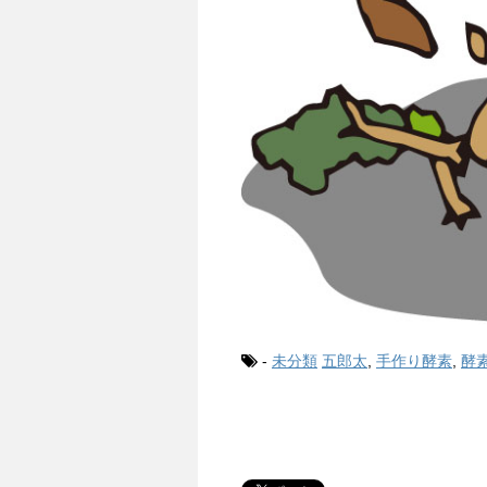
-
未分類
五郎太
,
手作り酵素
,
酵