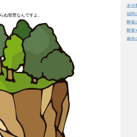
未分
福岡
らぬ智慧なんですよ。
酵素
酵素
麻布