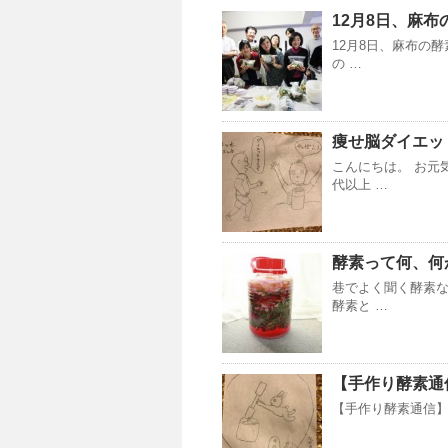
12月8日、麻
12月8日、麻布の
の …
痩せ脳ダイエッ
こんにちは。 お元
代以上 …
酵素って何、何
巷でよく聞く酵素
酵素と …
【手作り酵素通
【手作り酵素通信】R