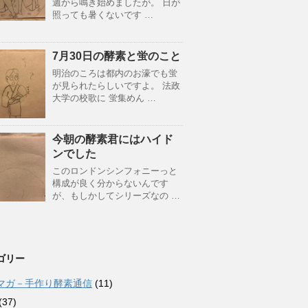
週から鳴き始めましたが。 日が
照っても暑くないです …
7月30日の酵素と蛍のこと
明治のころは都内のお濠でも蛍
が見られたらしいですよ。 法政
大学の校歌に 蛍集めん …
今朝の酵素君にはハイド
ンでした
このロンドンシンフォニーっと
構成が良く分からないんです
が、もしかしてシリーズなの …
ゴリー
マガ－手作り酵素通信
(11)
(37)